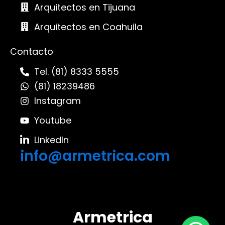
Arquitectos en Tijuana
Arquitectos en Coahuila
Contacto
Tel. (81) 8333 5555
(81) 18239486
Instagram
Youtube
LinkedIn
info@armetrica.com
A
r
m
e
t
r
i
c
a